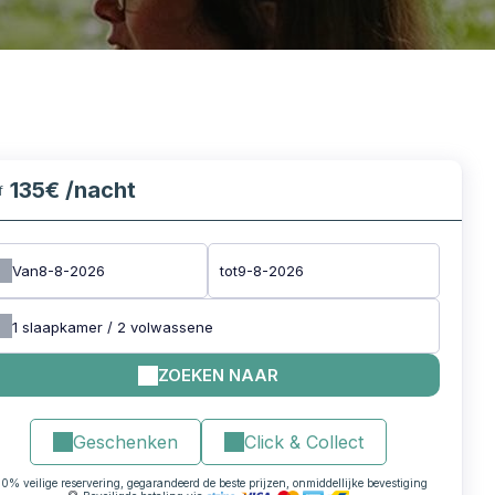
135€
/nacht
af
Van
tot
1
slaapkamer /
2
volwassene
ZOEKEN NAAR
Geschenken
Click & Collect
0% veilige reservering, gegarandeerd de beste prijzen, onmiddellijke bevestiging