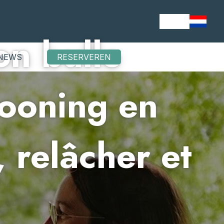
on bulle
NEWS
RESERVEREN
cooning en
, relâcher et