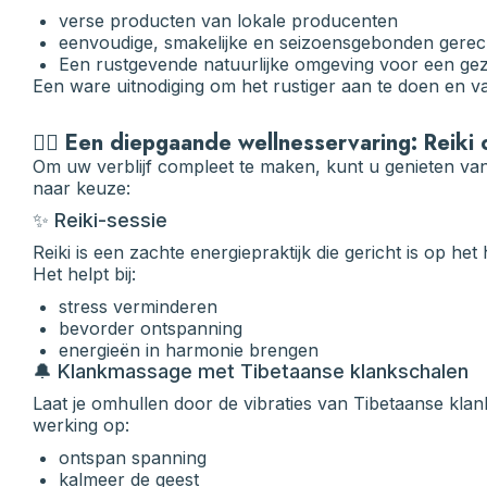
verse producten van lokale producenten
eenvoudige, smakelijke en seizoensgebonden gere
Een rustgevende natuurlijke omgeving voor een gez
Een ware uitnodiging om het rustiger aan te doen en v
🧘‍♀️ Een diepgaande wellnesservaring: Reik
Om uw verblijf compleet te maken, kunt u genieten v
naar keuze:
✨ Reiki-sessie
Reiki is een zachte energiepraktijk die gericht is op he
Het helpt bij:
stress verminderen
bevorder ontspanning
energieën in harmonie brengen
🔔 Klankmassage met Tibetaanse klankschalen
Laat je omhullen door de vibraties van Tibetaanse kla
werking op:
ontspan spanning
kalmeer de geest