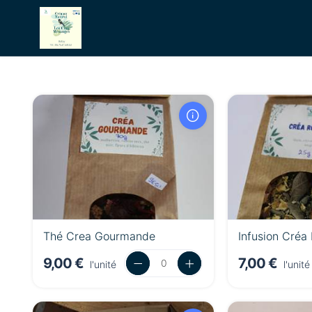
Thé Crea Gourmande
Infusion Cré
9,00 €
7,00 €
l'unité
l'unité