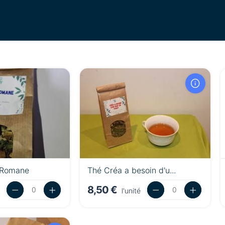
a Romane
Thé Créa a besoin d'u...
8,50 €
l'unité