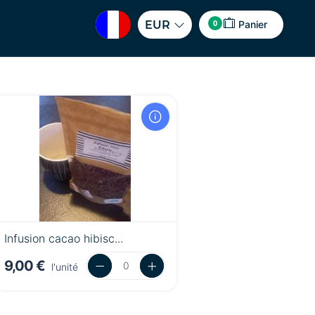
0
EUR
Panier
Infusion cacao hibisc...
9,00 €
l'unité